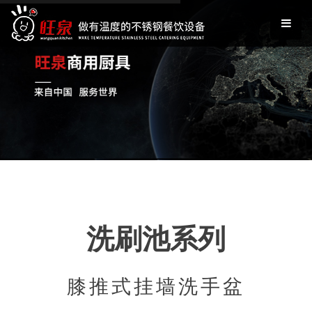
洗刷池系列
膝推式挂墙洗手盆