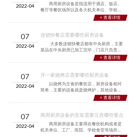
具、厨具和食材
商用厨房设备是指适用于酒店、饭店、
2022-04
餐厅等餐饮场所以及各大机关单位、学校、
医院、工地等食堂的大型厨房设备的总称，
+ 查看详情
包含满足厨房清洗、切割、消毒、烹调、储
藏、陈列、通风、排烟等所需的各种设备。
先进、齐全的厨房设备是厨房高品质菜肴生
连锁快餐店需要哪些厨房设备
07
产所必需的，
大多数连锁快餐店都有中央厨房，主要
2022-04
菜品在中央厨房已加工完毕，门店只负责二
次加热或半成品加工和简单菜品加工，但并
+ 查看详情
没有说明此类连锁快餐店厨房设备要比其他
快餐店
开一家烧烤店需要哪些厨房设备
07
以烧烤为主食的餐饮店，厨房设备相对
2022-04
简单，主要的设备就是烧烤炉，其他设备都
围绕烧烤来配置的。烧烤炉有很多种，常用
+ 查看详情
的有碳烤炉、电热烧烤炉、燃气烧烤炉、微
波烧烤炉四种。碳烤炉是传统的烧烤设备，
碳烤炉在烤制食物过程中，食物中的油渍滴
商用厨房设备的安装需要注意哪些要点
07
入炭火中会产
商用厨房设备主要用在餐饮机构或者是
2022-04
机关单位、工厂、医院、学校食堂等场所。
商用厨房设备种类众多、结构复杂，在安装