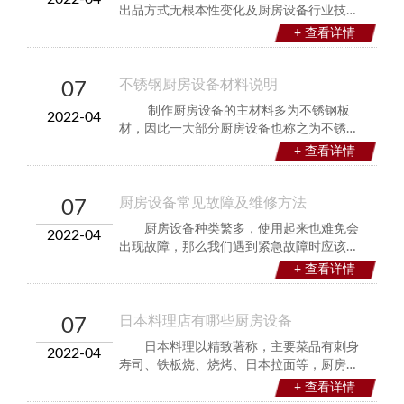
出品方式无根本性变化及厨房设备行业技术
含量相对较低、研发不足、技术停滞导致行
+ 查看详情
业整体水平在中国制造业迅猛发展的前30年
并无多少提升。在众多传统制造业中，这个
行业算得上是低端，中国2015年已提出“中国
不锈钢厨房设备材料说明
07
制造
制作厨房设备的主材料多为不锈钢板
2022-04
材，因此一大部分厨房设备也称之为不锈钢
厨房设备，使用比较普遍的是SUS304和201
+ 查看详情
不锈钢板，具体看设备性能要求及客户要
求。 板材厚度：不同的设备及不同部位
所采用的板材可以有所不同，正品厂家普遍
厨房设备常见故障及维修方法
07
采用
厨房设备种类繁多，使用起来也难免会
2022-04
出现故障，那么我们遇到紧急故障时应该怎
么办呢？下面就由厨鼎厨房设备的小编来给
+ 查看详情
你讲解一下常见故障原因及维修方法。一、
燃气炒灶常见故障有五个：跳闸、风机启动
却没有风、球阀可360°开关、主火过小或者
日本料理店有哪些厨房设备
07
没有、火
日本料理以精致著称，主要菜品有刺身
2022-04
寿司、铁板烧、烧烤、日本拉面等，厨房设
备是围绕菜品制作来配置的，不同的菜品配
+ 查看详情
置不同的设备。本文列举的日本料理店厨房