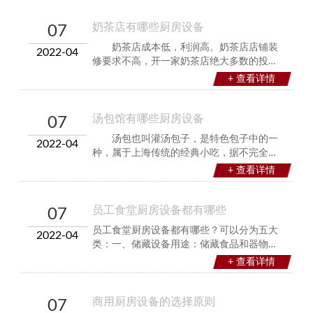
设备主要是日料制作加工设备，其他的辅助
设备无论是哪种菜式，设备基本上是一样
奶茶店有哪些厨房设备
07
的。
奶茶店成本低，利润高。奶茶店店铺装
2022-04
修要求不高，开一家奶茶店绝大多数的投入
都花在购买厨房设备上，那么开一家奶茶店
+ 查看详情
需要用到的哪些厨房设备呢？厨鼎商厨设备
的小编跟大家介绍下。1、封口机有二种密封
机，一种是全自动密封机，另一种是手动式
汤包馆有哪些厨房设备
07
密封机。大
汤包也叫灌汤包子，是特色包子中的一
2022-04
种，属于上海传统的经典小吃，据不完全考
证，发源地应该是上海南翔，口感一级棒，
+ 查看详情
特点是皮薄如纸，吹弹即破，轻咬一口，汤
汁四溢，香气醇厚。那么开一家汤包馆需要
哪些厨房设备呢？
员工食堂厨房设备都有哪些
07
员工食堂厨房设备都有哪些？可以分为五大
2022-04
类：一、储藏设备用途：储藏食品和器物用
品。种类：冰箱、冷藏库、冷冻库、碗碟
+ 查看详情
柜、调料柜、食品柜、吊柜、货架等。员工
食堂厨房设备二、洗涤设备洗涤用具包括冷
热水的供应系统和排水设备。用途：清洗餐
商用厨房设备的选择原则
07