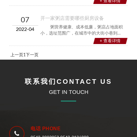
+ 查看详情
过程中需掌握一定的安装要点。一、人们在
安装商用厨房设备时应注意按照其规范的装
置顺序进行安装，即应先对墙以及地面基层
开一家粥店需要哪些厨房设备
07
进行处置再对
粥营养健康、成本低廉，粥店占地面积
2022-04
小，选址范围广，在城市中的大街小巷到处
都能看得到，那么开一家粥店究竟需要哪些
+ 查看详情
厨房设备呢？归纳起来有如下这
些： &nbs
上一页
1
下一页
联系我们CONTACT US
GET IN TOUCH
电话 PHONE